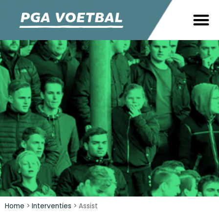
Home
>
Interventies
>
Assist