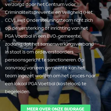
verzorgd door het Centrum voor
Criminaliteitspreventie en Veiligheid (Het
CCV). Het Ondersteuningsteam richt zich
op de versterking of inrichting van het
PGA Voetbal in een BVO-gemeente,
zodanig dat het samenwerkingsverband
in staat is om ordeverstoorders
persoonsgericht te sanctioneren. Op
aanvraag van een gemeente kan het
team ingezet worden om het proces naar
een lokaal PGA Voetbal (kosteloos) te
begeleiden.
MEER OVER ONZE BIJDRAGE