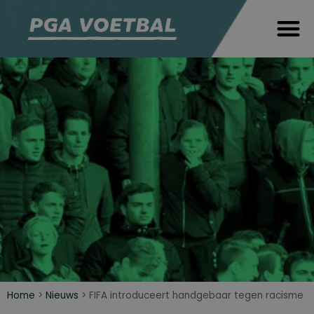
Home
>
Nieuws
>
FIFA introduceert handgebaar tegen racisme