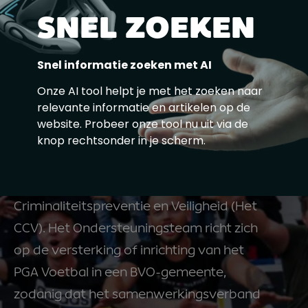
ONZE BIJDRAGE
SNEL ZOEKEN
Het Ondersteuningsteam PGA Voetbal
Snel informatie zoeken met AI
Onze AI tool helpt je met het zoeken naar
Het Ondersteuningsteam bestaat uit
relevante informatie en artikelen op de
verschillende experts uit het werkveld
website. Probeer onze tool nu uit via de
(politie, gemeente, BVO en OM). Het
knop rechtsonder in je scherm.
secretariaat voor dit team wordt
verzorgd door het Centrum voor
Criminaliteitspreventie en Veiligheid (Het
CCV). Het Ondersteuningsteam richt zich
op de versterking of inrichting van het
PGA Voetbal in een BVO-gemeente,
zodanig dat het samenwerkingsverband