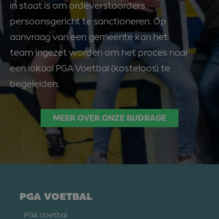
in staat is om ordeverstoorders
persoonsgericht te sanctioneren. Op
aanvraag van een gemeente kan het
team ingezet worden om het proces naar
een lokaal PGA Voetbal (kosteloos) te
begeleiden.
MEER OVER ONZE BIJDRAGE
PGA VOETBAL
PGA Voetbal