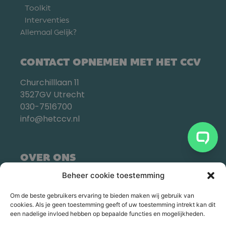
Toolkit
Interventies
Allemaal Gelijk?
CONTACT OPNEMEN MET HET CCV
Churchilllaan 11
3527GV Utrecht
030-7516700
info@hetccv.nl
OVER ONS
Beheer cookie toestemming
Om de beste gebruikers ervaring te bieden maken wij gebruik van
cookies. Als je geen toestemming geeft of uw toestemming intrekt kan dit
een nadelige invloed hebben op bepaalde functies en mogelijkheden.