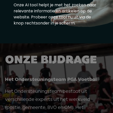
gemaakt kan worden.
Onze AI tool helpt je met het zoeken naar
relevante informatie en artikelen op de
De plannen van de minister staan beschreven in het
website. Probeer onze tool nu uit via de
Kamerstuk Voetbal en veiligheid.
knop rechtsonder in je scherm.
ONZE BIJDRAGE
Het Ondersteuningsteam PGA Voetbal
Het Ondersteuningsteam bestaat uit
verschillende experts uit het werkveld
(politie, gemeente, BVO en OM). Het