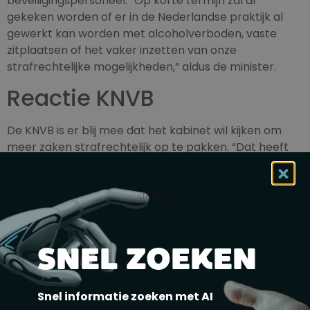
beveiligingspersoneel. “Op korte termijn zal al
gekeken worden of er in de Nederlandse praktijk al
gewerkt kan worden met alcoholverboden, vaste
zitplaatsen of het vaker inzetten van onze
strafrechtelijke mogelijkheden,” aldus de minister.
Reactie KNVB
De KNVB is er blij mee dat het kabinet wil kijken om
meer zaken strafrechtelijk op te pakken. “Dat heeft
een afschrikkende werking en werkt in Engeland ook
goed,” aldus een woordvoerder van de KNVB. “Zelf
hebben we twee weken geleden de maatregelen
stoelen
voor de veiligheid op het veld aangescherpt. Mooi als
we gezamenlijk meer stappen kunnen zetten.”
SNEL ZOEKEN
De bond heeft op dit moment geen actuele cijfers van
overtredingen van door clubs opgelegde lokale
stadionverboden. Yesilgöz is met de KNVB in overleg
Snel informatie zoeken met AI
over op welke wijze en welke frequentie dit inzichtelijk