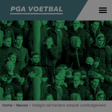
Home
>
Nieuws
>
Yesilgöz wil hardere aanpak voetbalgeweld