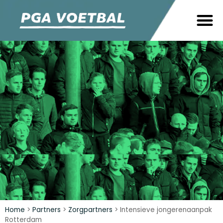
Home
>
Partners
>
Zorgpartners
>
Intensieve jongerenaanpak
Rotterdam