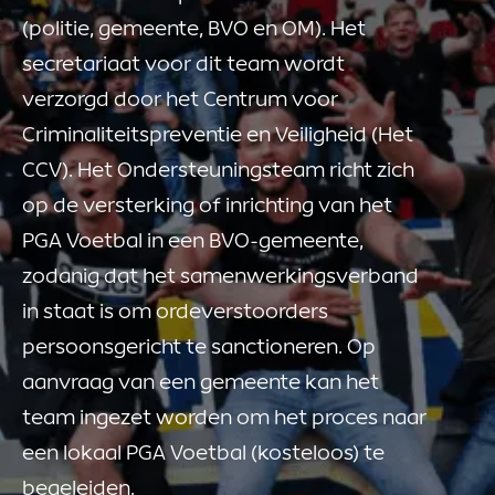
(politie, gemeente, BVO en OM). Het
secretariaat voor dit team wordt
verzorgd door het Centrum voor
Criminaliteitspreventie en Veiligheid (Het
CCV). Het Ondersteuningsteam richt zich
op de versterking of inrichting van het
PGA Voetbal in een BVO-gemeente,
zodanig dat het samenwerkingsverband
in staat is om ordeverstoorders
persoonsgericht te sanctioneren. Op
aanvraag van een gemeente kan het
team ingezet worden om het proces naar
een lokaal PGA Voetbal (kosteloos) te
begeleiden.