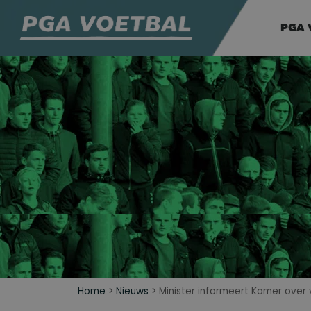
PGA 
Home
>
Nieuws
>
Minister informeert Kamer over 