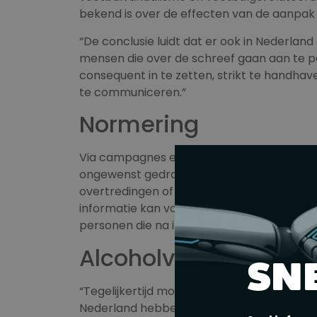
bekend is over de effecten van de aanpak 
“De conclusie luidt dat er ook in Nederlan
mensen die over de schreef gaan aan te pa
consequent in te zetten, strikt te handha
te communiceren.”
Normering
Via campagnes en normering zou supporte
ongewenst gedrag is en dat zij in het stadio
overtredingen of ongewenst gedrag zullen l
informatie kan volgens Berenschot event
personen die na incidenten zijn veroordeeld
Alcoholverbod
SN
“Tegelijkertijd moeten we ook blijven kijke
Nederland hebben we een alcoholverbod bi