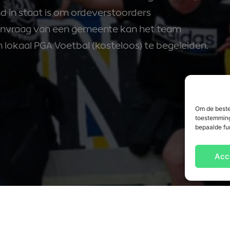
 in staat is om ordeverstoorders
aanvraag van een gemeente kan het team
lokaal PGA Voetbal (kosteloos) te begeleiden.
Om de beste
toestemming
bepaalde fu
Acc