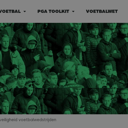
VOETBAL
PGA TOOLKIT
VOETBALWET
veiligheid voetbalwedstrijden