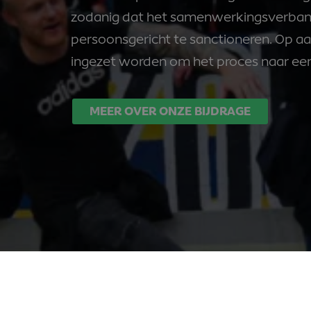
zodanig dat het samenwerkingsverband
persoonsgericht te sanctioneren. Op 
ingezet worden om het proces naar een 
MEER OVER ONZE BIJDRAGE