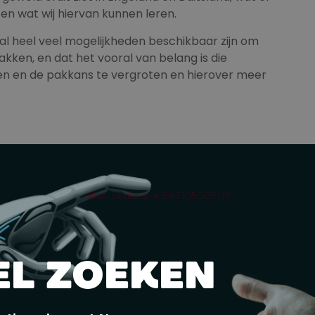
en wat wij hiervan kunnen leren.
d al heel veel mogelijkheden beschikbaar zijn om
kken, en dat het vooral van belang is die
ven en de pakkans te vergroten en hierover meer
rs duidelijk gemaakt moeten worden wat
n niet anoniem zijn. Ook moet duidelijk zijn dat
eiden tot vervolging en strafoplegging. Die
dilan-yesilgoz-e1683105005149
ueel worden aangevuld met voorbeelden van
, inclusief hoe hoog de straf en/of boete is.
EL ZOEKEN
n wat we nog meer kunnen doen,” vindt Yesilgöz. “In
jvoorbeeld al eerder op verschillende manieren