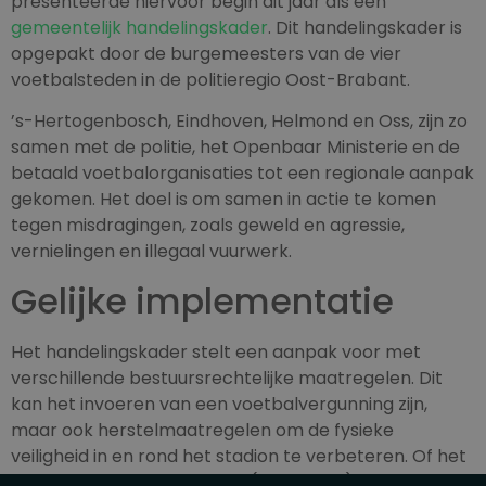
presenteerde hiervoor begin dit jaar als een
gemeentelijk handelingskader
. Dit handelingskader is
opgepakt door de burgemeesters van de vier
voetbalsteden in de politieregio Oost-Brabant.
’s-Hertogenbosch, Eindhoven, Helmond en Oss, zijn zo
samen met de politie, het Openbaar Ministerie en de
betaald voetbalorganisaties tot een regionale aanpak
gekomen. Het doel is om samen in actie te komen
tegen misdragingen, zoals geweld en agressie,
vernielingen en illegaal vuurwerk.
Gelijke implementatie
Het handelingskader stelt een aanpak voor met
verschillende bestuursrechtelijke maatregelen. Dit
kan het invoeren van een voetbalvergunning zijn,
maar ook herstelmaatregelen om de fysieke
veiligheid in en rond het stadion te verbeteren. Of het
opleggen van restricties na (herhaalde) collectieve