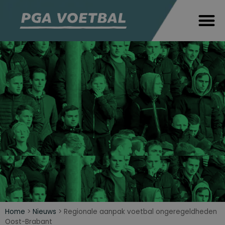
Home
>
Nieuws
>
Regionale aanpak voetbal ongeregeldheden
Oost-Brabant