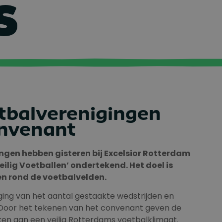
S
tbalverenigingen
nvenant
gen hebben gisteren bij Excelsior Rotterdam
lig Voetballen’ ondertekend. Het doel is
 en rond de voetbalvelden.
jging van het aantal gestaakte wedstrijden en
 Door het tekenen van het convenant geven de
rken aan een veilig Rotterdams voetbalklimaat.