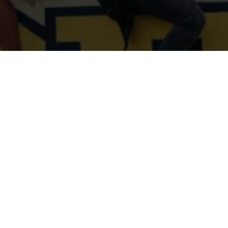
PGA VOETBAL
CO
MET
PGA Voetbal
Churc
Toolkit
3527
Interventies
030-
Allemaal Gelijk?
info