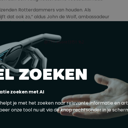
duizenden Rotterdammers van houden. Als
lijft dat ook zo,” aldus John de Wolf, ambassadeur
llen (RAVV)
.
@777 event:13151 %2
t toepasbaar voor Rotterdamse
an een veilig voetbalklimaat. Dit gaat van
)wedstrijden en het dragen van de Omarm-
EL ZOEKEN
n van afspraken bij risicowedstrijden. In de
zetten om de voetbalverenigingen hierbij te
en de aanvoerdersbanden en speciaal
 Sportsupport.
Klik hier
voor een overzicht van
atie zoeken met AI
 helpt je met het zoeken naar relevante informatie en art
beer onze tool nu uit via de knop rechtsonder in je scher