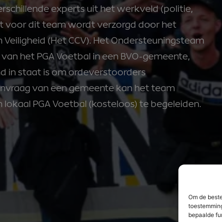
chillende experts uit het werkveld (politie,
t voor dit team wordt verzorgd door het
n Veiligheid (Het CCV). Het Ondersteuningsteam
ing van het PGA Voetbal in een BVO-gemeente,
 in staat is om ordeverstoorders
aanvraag van een gemeente kan het team
lokaal PGA Voetbal (kosteloos) te begeleiden.
Om de beste
toestemming
bepaalde fu