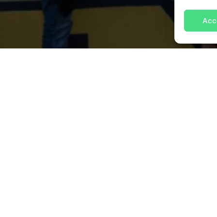
Acc
NTACT OPNEMEN
OVER ONS
 HET CCV
hilllaan 11
GV Utrecht
7516700
@hetccv.nl