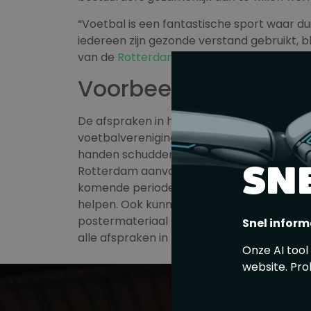
“Voetbal is een fantastische sport waar 
iedereen zijn gezonde verstand gebruikt, b
van de
Rotterdamse Aanpak Veilig Voetba
Voorbeeldgedrag
De afspraken in het convenant zijn direc
voetbalverenigingen om samen te werken a
handen schudden voorafgaand aan (jeugd
SN
Rotterdam aanvoerdersbanden tot het make
komende periode gaat John de Wolf zich in
helpen. Ook kunnen de voetbalvereniging
postermateriaal aanvragen bij Rotterdam
Snel inform
alle afspraken in het convenant.
Onze AI tool
website. Pro