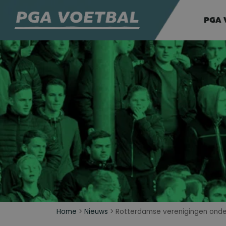
PGA 
Home
>
Nieuws
>
Rotterdamse verenigingen onde