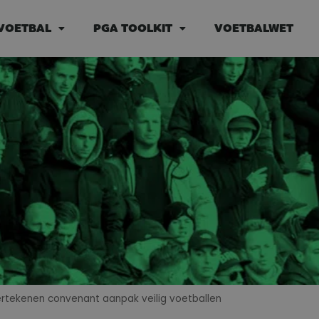
VOETBAL
PGA TOOLKIT
VOETBALWET
rtekenen convenant aanpak veilig voetballen