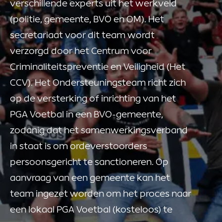
verschillende experts uit het werkveld
(politie, gemeente, BVO en OM). Het
secretariaat voor dit team wordt
verzorgd door het Centrum voor
Criminaliteitspreventie en Veiligheid (Het
CCV). Het Ondersteuningsteam richt zich
op de versterking of inrichting van het
PGA Voetbal in een BVO-gemeente,
zodanig dat het samenwerkingsverband
in staat is om ordeverstoorders
persoonsgericht te sanctioneren. Op
aanvraag van een gemeente kan het
team ingezet worden om het proces naar
een lokaal PGA Voetbal (kosteloos) te