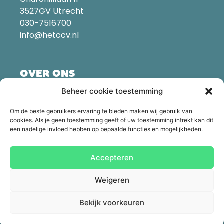
3527GV Utrecht
030-7516700
info@hetccv.nl
OVER ONS
Beheer cookie toestemming
Om de beste gebruikers ervaring te bieden maken wij gebruik van
cookies. Als je geen toestemming geeft of uw toestemming intrekt kan dit
een nadelige invloed hebben op bepaalde functies en mogelijkheden.
Accepteren
Weigeren
© Centrum voor Criminaliteitspreventie en Veiligheid |
Algemene voorwaarden | Colofon | Copyright | Disclaimer |
Privacy en cookies | English
Bekijk voorkeuren