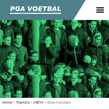
Home
>
Thema’s
>
LHBTI+
>
Roze Fanclubs