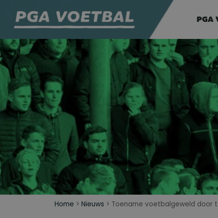
PGA 
Home
>
Nieuws
>
Toename voetbalgeweld door te