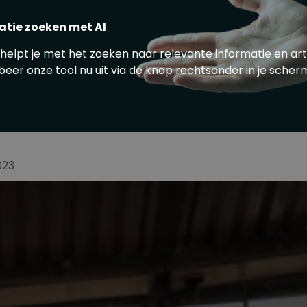
atie zoeken met AI
 principe ‘gastvrij toegankelijk voetbal’, moet
 helpt je met het zoeken naar relevante informatie en art
verantwoorde claim op de politie-inzet”.
beer onze tool nu uit via de knop rechtsonder in je scher
orden aan wijkagenten in het stadion die lokale
 in kwaliteit en kwantiteit van stewards. Ook
 een Seizoen Club Card (SCC) wordt gekoppeld
t voor mensen die meereizen met
023