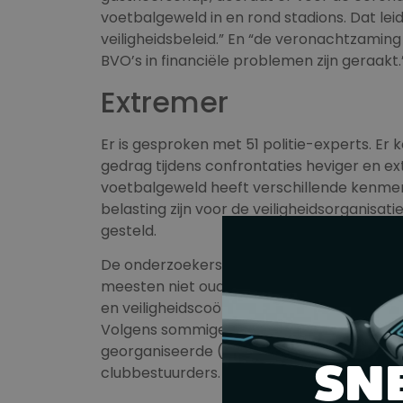
voetbalgeweld in en rond stadions. Dat le
veiligheidsbeleid.” En “de veronachtzaming 
BVO’s in financiële problemen zijn geraakt.
Extremer
Er is gesproken met 51 politie-experts. E
gedrag tijdens confrontaties heviger en e
voetbalgeweld heeft verschillende kenmerk
belasting zijn voor de veiligheidsorganisatie
gesteld.
De onderzoekers signaleren dat er sprake i
meesten niet ouder dan 25 jaar. “Deze jon
en veiligheidscoördinatoren, “ook niet w
Volgens sommige ondervraagden is er ook
georganiseerde (ondermijnende) criminalite
SN
clubbestuurders.