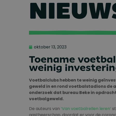
NIEUW
oktober 13, 2023
Toename voetbal
weinig investeri
V
oetbalclubs
hebben te
weinig geïnvest
ge
weld in en rond voetbalstadions de
onderzoek dat
bureau Beke in opdracht
voetbalgeweld.
De auteurs van
‘Van voetbalrellen leren’
st
gastheerschap, doordat er voor de corona