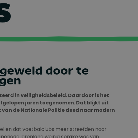
S
geweld door te
ngen
eerd in veiligheidsbeleid
. Daardoor is het
 afgelopen jaren toegenomen. Dat
blijkt uit
 van de Nationale Politie deed
naar modern
ellen dat voetbalclubs meer streefden naar
periode jarenlang weinig sprake was van