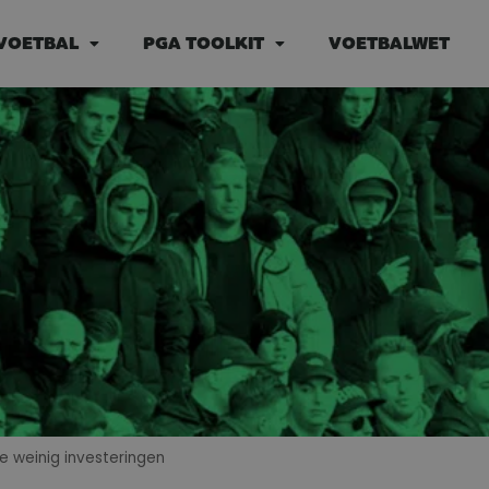
VOETBAL
PGA TOOLKIT
VOETBALWET
 weinig investeringen