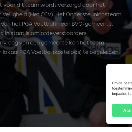
t voor dit team wordt verzorgd door het
n Veiligheid (Het CCV). Het Ondersteuningsteam
ing van het PGA Voetbal in een BVO-gemeente,
 in staat is om ordeverstoorders
aanvraag van een gemeente kan het team
lokaal PGA Voetbal (kosteloos) te begeleiden.
Om de beste
toestemming
bepaalde fu
Acc