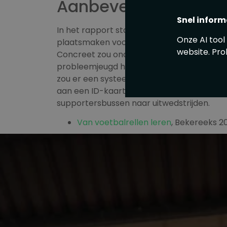
Aanbevelingen
Snel inform
In het rapport staan ook aanbevelingen. Het
Onze AI tool
plaatsmaken voor “veilig voetbal, met een 
website. Pro
Concreet zou onder meer gedacht kunnen w
probleemjeugd herkennen en aan investeren
zou er een systeem moeten komen waarbij
aan een ID-kaart en een registratieplich
supportersbussen naar uitwedstrijden.
Van voetbalrellen leren
, Bekereeks 2