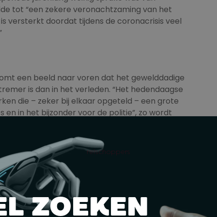
idde tot “een zekere veronachtzaming van het
is versterkt doordat tijdens de coronacrisis veel
”
r komt een beeld naar voren dat het gewelddadige
xtremer is dan in het verleden. “Het hedendaagse
en die – zeker bij elkaar opgeteld – een grote
s en in het bijzonder voor de politie”, zo wordt
s van ‘nieuwe aanwas’: relatief jonge mensen, de
relschoppers
ge mensen praten niet met politiefunctionarissen
anneer ze worden aangehouden en verhoord.”
 verwevenheid tussen voetbalsupporters en de
it en zou er sprake zijn van invloed op clubs en
EL ZOEKEN