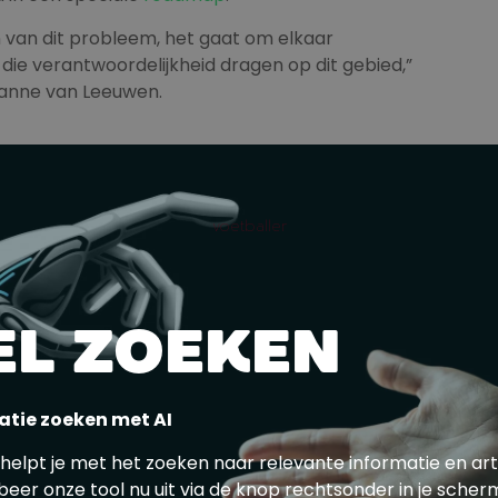
en van dit probleem, het gaat om elkaar
die verantwoordelijkheid dragen op dit gebied,”
ianne van Leeuwen.
t weten enorm blij te zijn met de start van het
. Dit wordt momenteel bij de eerste drie
voetballer
t wij samen met de politie, mensen met een
s kunnen houden”, aldus De Jong
s
EL ZOEKEN
ntity based access
bij drie verschillende clubs.
 veiligheid in de stadions te verhogen”, zegt
atie zoeken met AI
 Marc Boel. Een club weet hiermee precies wie er
 de pakkans nog hoger dan die nu al is. Die gaat dan
 helpt je met het zoeken naar relevante informatie en art
beer onze tool nu uit via de knop rechtsonder in je scher