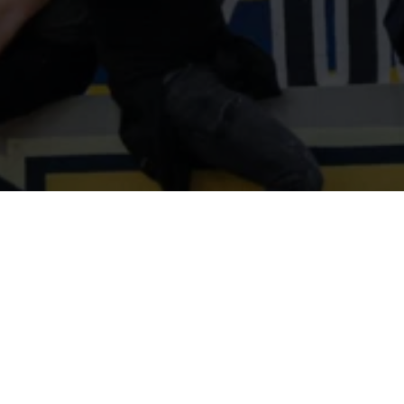
PGA VOETBAL
CO
MET