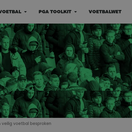
VOETBAL
PGA TOOLKIT
VOETBALWET
 veilig voetbal besproken