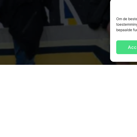
Om de beste
toestemming
bepaalde fu
Acc
NTACT OPNEMEN
OVER ONS
 HET CCV