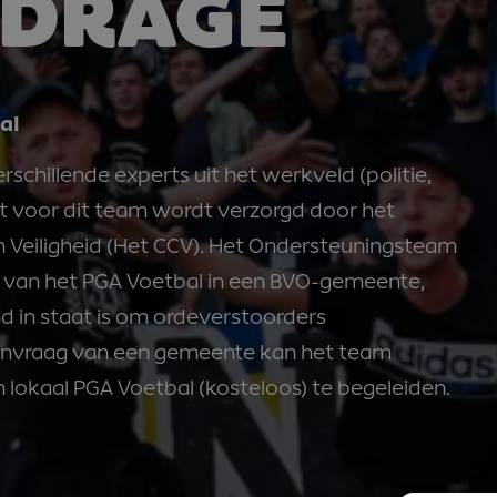
JDRAGE
al
chillende experts uit het werkveld (politie,
t voor dit team wordt verzorgd door het
n Veiligheid (Het CCV). Het Ondersteuningsteam
ing van het PGA Voetbal in een BVO-gemeente,
 in staat is om ordeverstoorders
aanvraag van een gemeente kan het team
lokaal PGA Voetbal (kosteloos) te begeleiden.