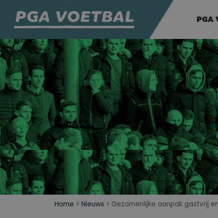
PGA 
Home
>
Nieuws
>
Gezamenlijke aanpak gastvrij en