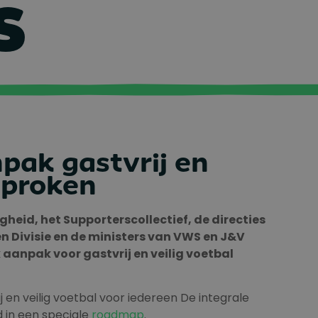
S
pak gastvrij en
sproken
gheid, het Supporterscollectief, de directies
n Divisie en de ministers van VWS en J&V
aanpak voor gastvrij en veilig voetbal
 en veilig voetbal voor iedereen De integrale
 in een speciale
roadmap
.