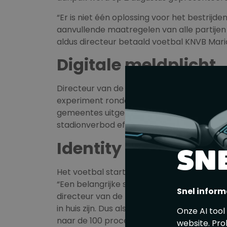
“Er is niet één oplossing voor het bestrijd
aanvullende maatregelen van alle partijen 
aldus directeur betaald voetbal KNVB Mar
Digitale meldplicht
Directeur van de Eredivisie Jan de Jong laa
experiment rondom de
digitale meldplicht
gemeentes uitgerold. “Dit zorgt ervoor da
stadionverbod effectief buiten de stadion
Identity based acce
SN
Het voetbal start zelf met de uitrol van
ide
“Een belangrijke stap om de gastvrijheid en
Snel inform
directeur van de Keuken Kampioen Divisie,
in huis zijn. Dus als je je misdraagt, dan is
Onze AI tool
naar de 100 procent.”
website. Pro